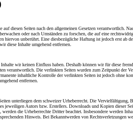
)
e auf diesen Seiten nach den allgemeinen Gesetzen verantwortlich. Nac
u überwachen oder nach Umständen zu forschen, die auf eine rechtswidri
 hiervon unberührt. Eine diesbezügliche Haftung ist jedoch erst ab d
ir diese Inhalte umgehend entfernen.
n Inhalte wir keinen Einfluss haben. Deshalb können wir für diese fre
 Seiten verantwortlich. Die verlinkten Seiten wurden zum Zeitpunkt der 
manente inhaltliche Kontrolle der verlinkten Seiten ist jedoch ohne ko
umgehend entfernen.
n Seiten unterliegen dem schweizer Urheberrecht. Die Vervielfältigung, 
 jeweiligen Autors bzw. Erstellers. Downloads und Kopien dieser Seite
n, werden die Urheberrechte Dritter beachtet. Insbesondere werden Inhal
tsprechenden Hinweis. Bei Bekanntwerden von Rechtsverletzungen wer