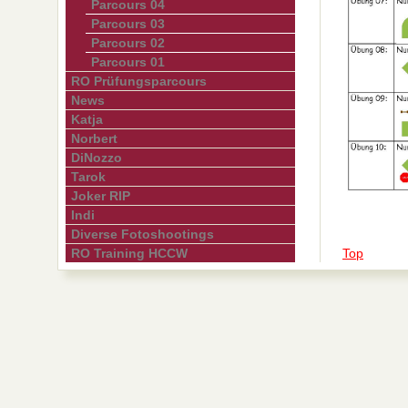
Parcours 04
Parcours 03
Parcours 02
Parcours 01
RO Prüfungsparcours
News
Katja
Norbert
DiNozzo
Tarok
Joker RIP
Indi
Diverse Fotoshootings
Top
RO Training HCCW