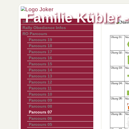
Familie Kübler 
Startseite
Home
Rally Obedience Infos
RO Parcours
Parcours 19
Parcours 18
Parcours 17
Parcours 16
Parcours 15
Parcours 14
Parcours 13
Parcours 12
Parcours 11
Parcours 10
Parcours 09
Parcours 08
Parcours 07
Parcours 06
Parcours 05