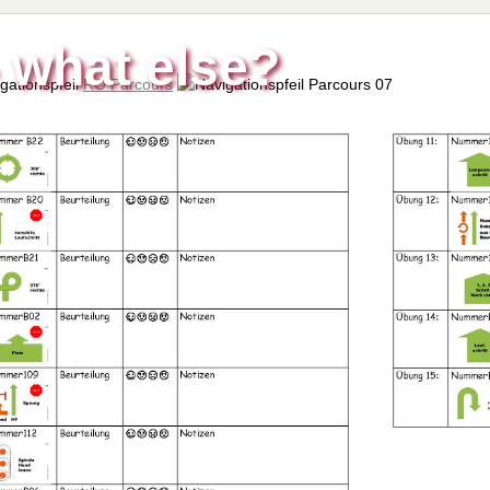
- what else?
RO Parcours
Parcours 07